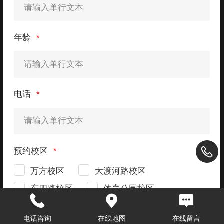
年龄
电话
预约校区
万方校区
大渡河路校区
东四路校区
体育公园校区
淄博路校区
星凯校区
电话咨询
在线地图
在线留言